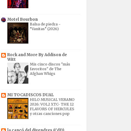
Motel Bourbon
Balsa de piedra -
“Vanitas” (2026)
Rock and More By Addison de
Witt
Mis cinco discos "más
favoritos" de The
Afghan Whigs
MI TOCADISCOS DUAL
HILO MUSICAL VERANO
2026: VOL2 XTC- THE 12
FLAVORS OF HERCULES
y otras canciones pop
la cançó del divendres (CdD)