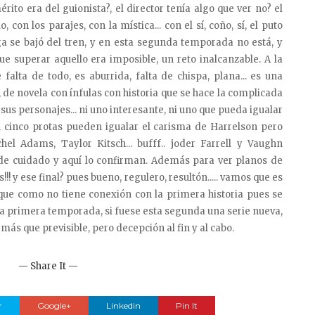
rito era del guionista?, el director tenía algo que ver no? el
con los parajes, con la mística... con el sí, coño, sí, el puto
ga se bajó del tren, y en esta segunda temporada no está, y
ue superar aquello era imposible, un reto inalcanzable. A la
alta de todo, es aburrida, falta de chispa, plana... es una
, de novela con ínfulas con historia que se hace la complicada
sus personajes... ni uno interesante, ni uno que pueda igualar
on cinco protas pueden igualar el carisma de Harrelson pero
chel Adams, Taylor Kitsch... bufff.. joder Farrell y Vaughn
e cuidado y aquí lo confirman. Además para ver planos de
!!! y ese final? pues bueno, regulero, resultón..... vamos que es
ue como no tiene conexión con la primera historia pues se
 la primera temporada, si fuese esta segunda una serie nueva,
 más que previsible, pero decepción al fin y al cabo.
— Share It —
r
Google+
Linkedin
Pin It