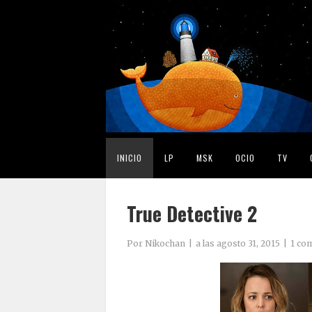
INICIO
LP
MSK
OCIO
TV
True Detective 2
Por
Nikochan
a las
agosto 31, 2015
1 co