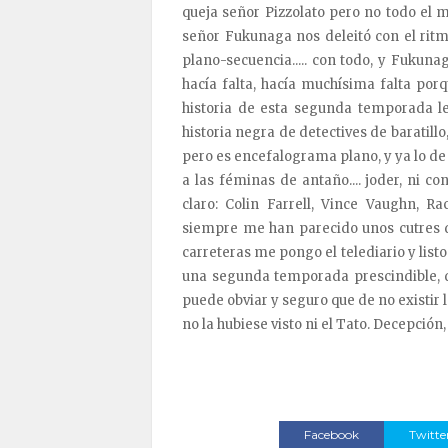
queja señor Pizzolato pero no todo el mé
señor Fukunaga nos deleitó con el ritmo, 
plano-secuencia..... con todo, y Fukuna
hacía falta, hacía muchísima falta porq
historia de esta segunda temporada le f
historia negra de detectives de baratillo
pero es encefalograma plano, y ya lo de 
a las féminas de antaño.... joder, ni c
claro: Colin Farrell, Vince Vaughn, Ra
siempre me han parecido unos cutres d
carreteras me pongo el telediario y listos
una segunda temporada prescindible, q
puede obviar y seguro que de no existir
no la hubiese visto ni el Tato. Decepción,
Facebook
Twitte