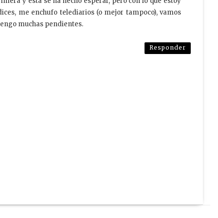
imera y esta se ha hecho esperar, pero con lo que estoy
 dices, me enchufo telediarios (o mejor tampoco), vamos
 tengo muchas pendientes.
Responder