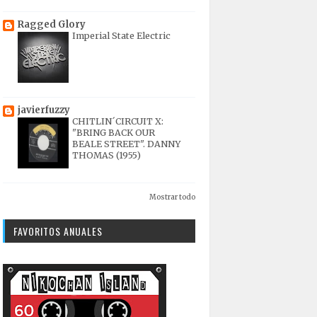
Ragged Glory
Imperial State Electric
javierfuzzy
CHITLIN´CIRCUIT X:
"BRING BACK OUR
BEALE STREET". DANNY
THOMAS (1955)
Mostrar todo
FAVORITOS ANUALES